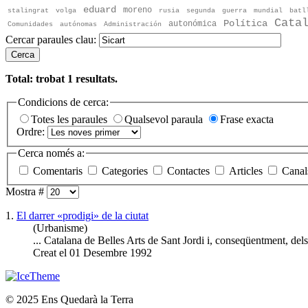
eduard
moreno
stalingrat
volga
rusia
segunda
guerra
mundial
batl
Cata
Política
autonómica
Comunidades
autónomas
Administración
Cercar paraules clau:
Cerca
Total: trobat
1
resultats.
Condicions de cerca:
Totes les paraules
Qualsevol paraula
Frase exacta
Ordre:
Cerca només a:
Comentaris
Categories
Contactes
Articles
Canal
Mostra #
1.
El darrer «prodigi» de la ciutat
(Urbanisme)
... Catalana de Belles Arts de Sant Jordi i, conseqüentment, dels
Creat el 01 Desembre 1992
© 2025 Ens Quedarà la Terra