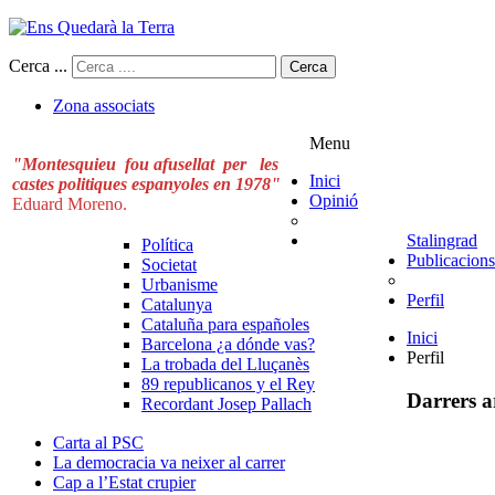
Cerca ...
Cerca
Zona associats
Menu
"Montesquieu fou afusellat per les
Inici
castes politiques espanyoles en 1978"
Opinió
Eduard Moreno.
Stalingrad
Política
Publicacions
Societat
Urbanisme
Perfil
Catalunya
Cataluña para españoles
Inici
Barcelona ¿a dónde vas?
Perfil
La trobada del Lluçanès
89 republicanos y el Rey
Darrers ar
Recordant Josep Pallach
Carta al PSC
La democracia va neixer al carrer
Cap a l’Estat crupier