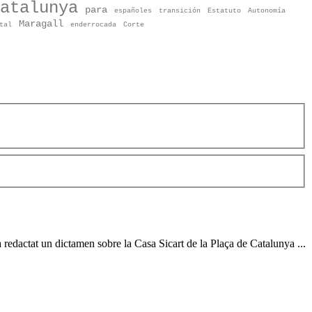
atalunya
para
españoles
transición
Estatuto
Autonomía
Maragall
tal
enderrocada
Corte
via redactat un dictamen sobre la Casa
Sicart
de la Plaça de Catalunya ...