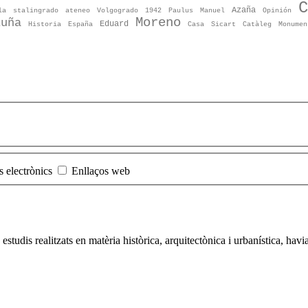
C
Azaña
la
stalingrado
ateneo
Volgogrado
1942
Paulus
Manuel
Opinión
Moreno
luña
Eduard
Historia
España
Casa
Sicart
Catàleg
Monumen
s electrònics
Enllaços web
 estudis realitzats en matèria històrica, arquitectònica i urbanística, ha