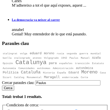
Carles
M’adhereixo a tot el que aquí exposes, aquest ...
La democracia va neixer al carrer
annabel
Genial! Muy entendedor de lo que está pasando.
Paraules clau
eduard
moreno
stalingrat
volga
rusia
segunda
guerra
mundial
Azaña
batlla
stalingrado
ateneo
Volgogrado
1942
Paulus
Manuel
Catalunya
para
Opinión
españoles
transición
Estatuto
autonómica
Autonomía
Comunidades
autónomas
Administración
Moreno
Cataluña
Política
Eduard
Historia
España
Casa
Maragall
Sicart
Catàleg
Monumental
enderrocada
Corte
Cercar paraules clau:
Cerca
Total: trobat
1
resultats.
Condicions de cerca: