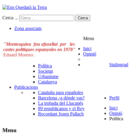
Cerca ...
Cerca
Zona associats
Menu
"Montesquieu fou afusellat per les
Inici
castes politiques espanyoles en 1978"
Opinió
Eduard Moreno.
Stalingrad
Política
Societat
Urbanisme
Catalunya
Publicacions
Cataluña para españoles
Barcelona ¿a dónde vas?
Perfil
La trobada del Lluçanès
Inici
89 republicanos y el Rey
Opinió
Recordant Josep Pallach
Política
Menu