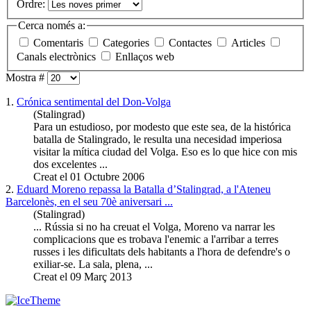
Ordre:
Cerca només a:
Comentaris
Categories
Contactes
Articles
Canals electrònics
Enllaços web
Mostra #
1.
Crónica sentimental del Don-
Volga
(Stalingrad)
Para un estudioso, por modesto que este sea, de la histórica
batalla de Stalingrado, le resulta una necesidad imperiosa
visitar la mítica ciudad del
Volga
. Eso es lo que hice con mis
dos excelentes ...
Creat el 01 Octubre 2006
2.
Eduard Moreno repassa la Batalla d’Stalingrad, a l'Ateneu
Barcelonès, en el seu 70è aniversari ...
(Stalingrad)
... Rússia si no ha creuat el
Volga
, Moreno va narrar les
complicacions que es trobava l'enemic a l'arribar a terres
russes i les dificultats dels habitants a l'hora de defendre's o
exiliar-se. La sala, plena, ...
Creat el 09 Març 2013