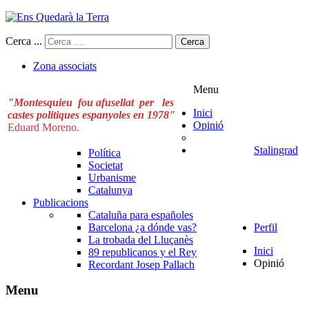
Cerca ...
Cerca
Zona associats
Menu
"Montesquieu fou afusellat per les
Inici
castes politiques espanyoles en 1978"
Opinió
Eduard Moreno.
Stalingrad
Política
Societat
Urbanisme
Catalunya
Publicacions
Cataluña para españoles
Barcelona ¿a dónde vas?
Perfil
La trobada del Lluçanès
Inici
89 republicanos y el Rey
Opinió
Recordant Josep Pallach
Menu