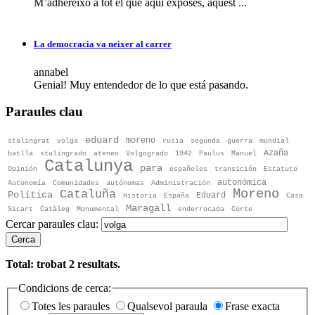
M’adhereixo a tot el que aquí exposes, aquest ...
La democracia va neixer al carrer
annabel
Genial! Muy entendedor de lo que está pasando.
Paraules clau
eduard
moreno
stalingrat
volga
rusia
segunda
guerra
mundial
Azaña
batlla
stalingrado
ateneo
Volgogrado
1942
Paulus
Manuel
Catalunya
para
Opinión
españoles
transición
Estatuto
autonómica
Autonomía
Comunidades
autónomas
Administración
Moreno
Cataluña
Política
Eduard
Historia
España
Casa
Maragall
Sicart
Catàleg
Monumental
enderrocada
Corte
Cercar paraules clau:
Cerca
Total: trobat
2
resultats.
Condicions de cerca:
Totes les paraules
Qualsevol paraula
Frase exacta