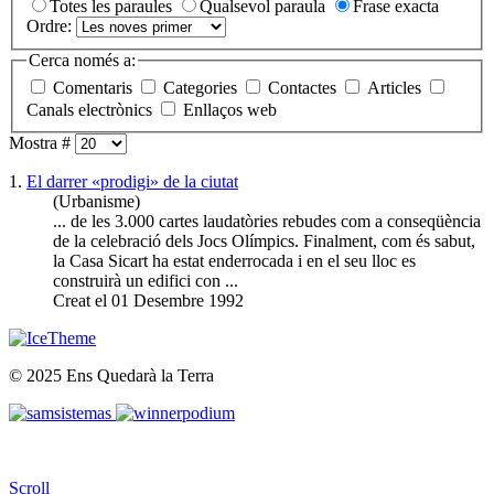
Totes les paraules
Qualsevol paraula
Frase exacta
Ordre:
Cerca només a:
Comentaris
Categories
Contactes
Articles
Canals electrònics
Enllaços web
Mostra #
1.
El darrer «prodigi» de la ciutat
(Urbanisme)
... de les 3.000 cartes laudatòries rebudes com a conseqüència
de la celebració dels Jocs Olímpics. Finalment, com és sabut,
la Casa Sicart ha estat
enderrocada
i en el seu lloc es
construirà un edifici con ...
Creat el 01 Desembre 1992
© 2025 Ens Quedarà la Terra
Scroll