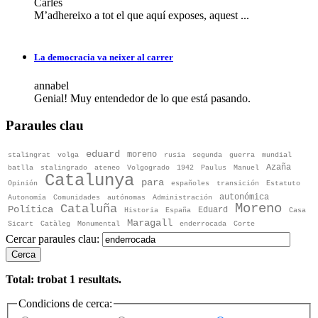
Carles
M’adhereixo a tot el que aquí exposes, aquest ...
La democracia va neixer al carrer
annabel
Genial! Muy entendedor de lo que está pasando.
Paraules clau
eduard
moreno
stalingrat
volga
rusia
segunda
guerra
mundial
Azaña
batlla
stalingrado
ateneo
Volgogrado
1942
Paulus
Manuel
Catalunya
para
Opinión
españoles
transición
Estatuto
autonómica
Autonomía
Comunidades
autónomas
Administración
Moreno
Cataluña
Política
Eduard
Historia
España
Casa
Maragall
Sicart
Catàleg
Monumental
enderrocada
Corte
Cercar paraules clau:
Cerca
Total: trobat
1
resultats.
Condicions de cerca: