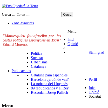
Cerca ...
Cerca
Zona associats
Menu
"Montesquieu fou afusellat per les
Inici
castes politiques espanyoles en 1978"
Opinió
Eduard Moreno.
Stalingrad
Política
Societat
Urbanisme
Catalunya
Publicacions
Cataluña para españoles
Barcelona ¿a dónde vas?
Perfil
La trobada del Lluçanès
Inici
89 republicanos y el Rey
Opinió
Recordant Josep Pallach
Societat
Menu