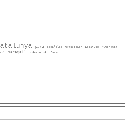
atalunya
para
españoles
transición
Estatuto
Autonomía
Maragall
tal
enderrocada
Corte