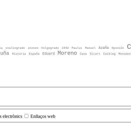
C
Azaña
la
stalingrado
ateneo
Volgogrado
1942
Paulus
Manuel
Opinión
Moreno
luña
Eduard
Historia
España
Casa
Sicart
Catàleg
Monumen
s electrònics
Enllaços web