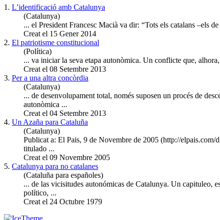
1.
L’identificació amb Catalunya
(Catalunya)
... el President Francesc Macià va dir: “Tots els catalans –els de
Creat el 15 Gener 2014
2.
El patriotisme constitucional
(Política)
... va iniciar la seva etapa autonòmica. Un conflicte que, alhora,
Creat el 08 Setembre 2013
3.
Per a una altra concòrdia
(Catalunya)
... de desenvolupament total, només suposen un procés de descentr
autonòmica ...
Creat el 04 Setembre 2013
4.
Un Azaña para Cataluña
(Catalunya)
Publicat a: El Pais, 9 de Novembre de 2005 (http://elpais.com
titulado ...
Creat el 09 Novembre 2005
5.
Catalunya para no catalanes
(Cataluña para españoles)
... de las vicisitudes
autonómica
s de Catalunya. Un capituleo, e
político, ...
Creat el 24 Octubre 1979