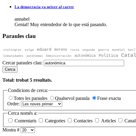
La democracia va neixer al carrer
annabel
Genial! Muy entendedor de lo que está pasando.
Paraules clau
eduard
moreno
stalingrat
volga
rusia
segunda
guerra
mundial
batl
Cata
Política
autonómica
Comunidades
autónomas
Administración
Cercar paraules clau:
Cerca
Total: trobat
5
resultats.
Condicions de cerca:
Totes les paraules
Qualsevol paraula
Frase exacta
Ordre:
Cerca només a:
Comentaris
Categories
Contactes
Articles
Canal
Mostra #