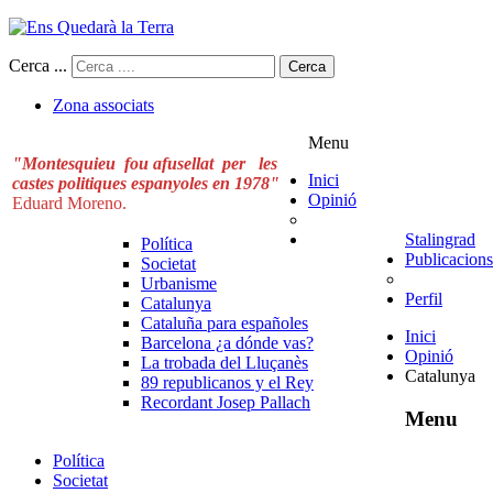
Cerca ...
Cerca
Zona associats
Menu
"Montesquieu fou afusellat per les
Inici
castes politiques espanyoles en 1978"
Opinió
Eduard Moreno.
Stalingrad
Política
Publicacions
Societat
Urbanisme
Perfil
Catalunya
Cataluña para españoles
Inici
Barcelona ¿a dónde vas?
Opinió
La trobada del Lluçanès
Catalunya
89 republicanos y el Rey
Recordant Josep Pallach
Menu
Política
Societat