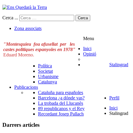
Cerca ...
Cerca
Zona associats
Menu
"Montesquieu fou afusellat per les
Inici
castes politiques espanyoles en 1978"
Opinió
Eduard Moreno.
Stalingrad
Política
Societat
Urbanisme
Catalunya
Publicacions
Cataluña para españoles
Barcelona ¿a dónde vas?
Perfil
La trobada del Lluçanès
Inici
89 republicanos y el Rey
Stalingrad
Recordant Josep Pallach
Darrers articles