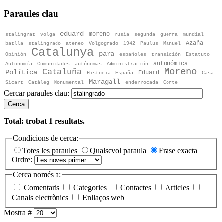
Paraules clau
eduard
moreno
stalingrat
volga
rusia
segunda
guerra
mundial
Azaña
batlla
stalingrado
ateneo
Volgogrado
1942
Paulus
Manuel
Catalunya
para
Opinión
españoles
transición
Estatuto
autonómica
Autonomía
Comunidades
autónomas
Administración
Moreno
Cataluña
Política
Eduard
Historia
España
Casa
Maragall
Sicart
Catàleg
Monumental
enderrocada
Corte
Cercar paraules clau:
Cerca
Total: trobat
1
resultats.
Condicions de cerca:
Totes les paraules
Qualsevol paraula
Frase exacta
Ordre:
Cerca només a:
Comentaris
Categories
Contactes
Articles
Canals electrònics
Enllaços web
Mostra #