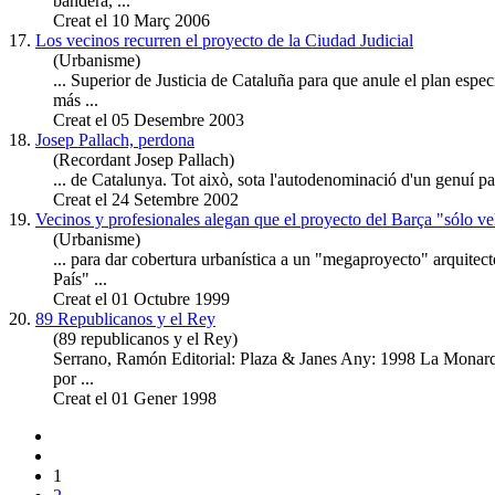
bandera, ...
Creat el 10 Març 2006
17.
Los vecinos recurren el proyecto de la Ciudad Judicial
(Urbanisme)
... Superior de Justicia de Cataluña
para
que anule el plan especi
más ...
Creat el 05 Desembre 2003
18.
Josep Pallach, perdona
(Recordant Josep Pallach)
... de Catalunya. Tot això, sota l'autodenominació d'un genuí pa
Creat el 24 Setembre 2002
19.
Vecinos y profesionales alegan que el proyecto del Barça "sólo vel
(Urbanisme)
...
para
dar cobertura urbanística a un "megaproyecto" arquitect
País" ...
Creat el 01 Octubre 1999
20.
89 Republicanos y el Rey
(89 republicanos y el Rey)
Serrano, Ramón Editorial: Plaza & Janes Any: 1998 La Monar
por ...
Creat el 01 Gener 1998
1