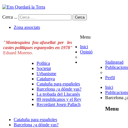
Cerca ...
Cerca
Zona associats
Menu
"Montesquieu fou afusellat per les
Inici
castes politiques espanyoles en 1978"
Opinió
Eduard Moreno.
Stalingrad
Política
Publicacions
Societat
Urbanisme
Perfil
Catalunya
Cataluña para españoles
Inici
Barcelona ¿a dónde vas?
Publicacions
La trobada del Lluçanès
Barcelona ¿
89 republicanos y el Rey
Recordant Josep Pallach
Menu
Cataluña para españoles
Barcelona ¿a dónde vas?