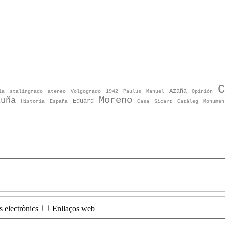
C
Azaña
la
stalingrado
ateneo
Volgogrado
1942
Paulus
Manuel
Opinión
Moreno
luña
Eduard
Historia
España
Casa
Sicart
Catàleg
Monumen
s electrònics
Enllaços web