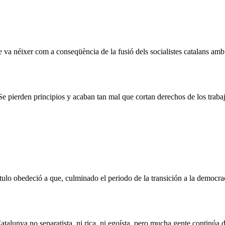
ue va néixer com a conseqüència de la fusió dels socialistes catalans a
 Se pierden principios y acaban tan mal que cortan derechos de los traba
ítulo obedeció a que, culminado el periodo de la transición a la democra
Catalunya no se
para
tista, ni rica, ni egoísta, pero mucha gente continú