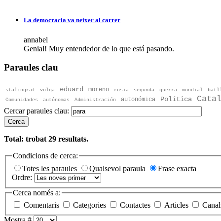
La democracia va neixer al carrer
annabel
Genial! Muy entendedor de lo que está pasando.
Paraules clau
eduard
moreno
stalingrat
volga
rusia
segunda
guerra
mundial
batl
Cata
Política
autonómica
Comunidades
autónomas
Administración
Cercar paraules clau:
Cerca
Total: trobat
29
resultats.
Condicions de cerca:
Totes les paraules
Qualsevol paraula
Frase exacta
Ordre:
Cerca només a:
Comentaris
Categories
Contactes
Articles
Canal
Mostra #