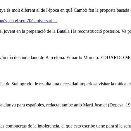
ya és molt diferent al de l'època en què Cambò feu la proposta basada e
ès, en el seu 70è aniversari ...
el jovent en la pre
para
ció de la Batalla i la reconstrucció posterior. Va
 algún día de ciudadano de Barcelona. Eduardo Moreno. EDUARDO MO
lla de Stalingrado, le resulta una necesidad imperiosa visitar la mítica 
 Catalunya
para
españoles, redactat també amb Martí Jusmet (Dopesa, 1
las compuertas de la intolerancia, el que esto escribe tiene para sí la se