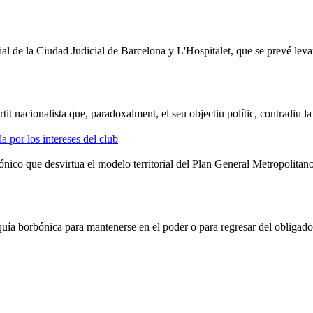
al de la Ciudad Judicial de Barcelona y L'Hospitalet, que se prevé leva
rtit nacionalista que,
para
doxalment, el seu objectiu polític, contradiu la 
a por los intereses del club
ónico que desvirtua el modelo territorial del Plan General Metropolita
quía borbónica
para
mantenerse en el poder o para regresar del obligad