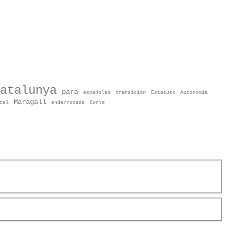
atalunya
para
españoles
transición
Estatuto
Autonomía
Maragall
tal
enderrocada
Corte