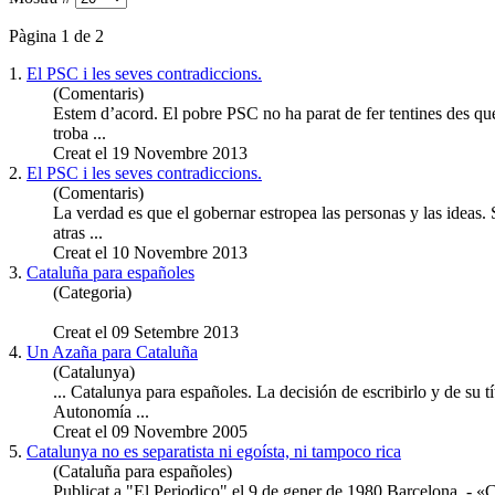
Pàgina 1 de 2
1.
El PSC i les seves contradiccions.
(Comentaris)
Estem d’acord. El pobre PSC no ha
para
t de fer tentines des q
troba ...
Creat el 19 Novembre 2013
2.
El PSC i les seves contradiccions.
(Comentaris)
La verdad es que el gobernar estropea las personas y las ideas.
atras ...
Creat el 10 Novembre 2013
3.
Cataluña
para
españoles
(Categoria)
Creat el 09 Setembre 2013
4.
Un Azaña
para
Cataluña
(Catalunya)
... Catalunya
para
españoles. La decisión de escribirlo y de su t
Autonomía ...
Creat el 09 Novembre 2005
5.
Catalunya no es se
para
tista ni egoísta, ni tampoco rica
(Cataluña para españoles)
Publicat a "El Periodico" el 9 de gener de 1980 Barcelona. - «