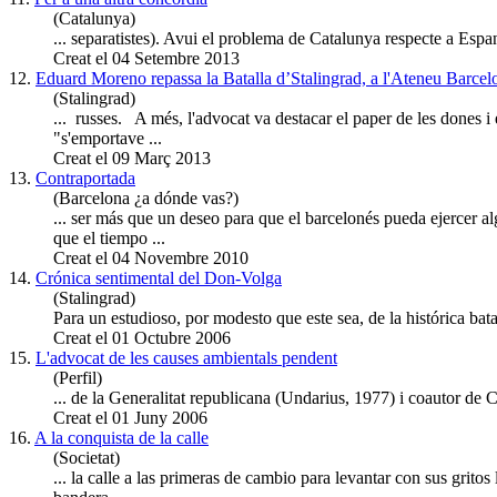
(Catalunya)
... se
para
tistes). Avui el problema de Catalunya respecte a Espan
Creat el 04 Setembre 2013
12.
Eduard Moreno repassa la Batalla d’Stalingrad, a l'Ateneu Barcelon
(Stalingrad)
... russes. A més, l'advocat va destacar el paper de les dones i 
"s'emportave ...
Creat el 09 Març 2013
13.
Contraportada
(Barcelona ¿a dónde vas?)
... ser más que un deseo
para
que el barcelonés pueda ejercer
que el tiempo ...
Creat el 04 Novembre 2010
14.
Crónica sentimental del Don-Volga
(Stalingrad)
Para
un estudioso, por modesto que este sea, de la histórica bata
Creat el 01 Octubre 2006
15.
L'advocat de les causes ambientals pendent
(Perfil)
... de la Generalitat republicana (Undarius, 1977) i coautor de
Creat el 01 Juny 2006
16.
A la conquista de la calle
(Societat)
... la calle a las primeras de cambio
para
levantar con sus gritos 