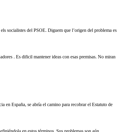
mb els socialistes del PSOE. Diguem que l’origen del problema es
jadores . Es dificil mantener ideas con esas premisas. No miran
cia en España, se abría el camino para recobrar el Estatuto de
a definiéndola en estos términos. Sus problemas son aún