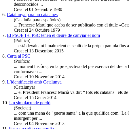
desconocidos ...
Creat el 01 Setembre 1980
6.
Catalunya
para
no catalanes
(Cataluña para españoles)
... Francesc Martí que acaba de ser publicado con el titule «Ca
Creat el 24 Octubre 1979
7.
El PSOE I el PSC tenen el deure de canviar el nom
(Política)
... està devaluant i malmetent el sentit de la pròpia
para
ula fins 
Creat el 13 Desembre 2015
8.
Carta al PSC
(Política)
... moment històric, en la prospectiva del ple exercici del dret a 
conformaven ...
Creat el 10 Novembre 2014
9.
L’identificació amb Catalunya
(Catalunya)
... el President Francesc Macià va dir: “Tots els catalans –els de 
Creat el 15 Gener 2014
10.
Un simulacre de perdó
(Societat)
... com una mena de "guerra santa" a la que qualifica com "La
insurgent per ...
Creat el 04 Novembre 2013
11.
Per a una altra concòrdia