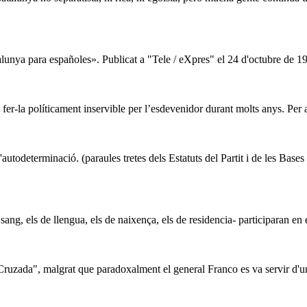
talunya
para
españoles». Publicat a "Tele / eXpres" el 24 d'octubre de 1979
a fer-la políticament inservible per l’esdevenidor durant molts anys. Per a
l'autodeterminació. (
para
ules tretes dels Estatuts del Partit i de les Bases
sang, els de llengua, els de naixença, els de residencia- partici
para
n en 
 Cruzada", malgrat que
para
doxalment el general Franco es va servir d'u