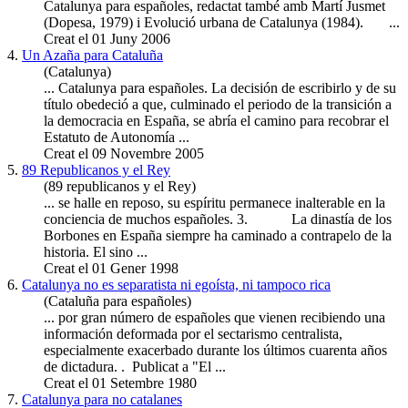
Catalunya para
españoles
, redactat també amb Martí Jusmet
(Dopesa, 1979) i Evolució urbana de Catalunya (1984). ...
Creat el 01 Juny 2006
4.
Un Azaña para Cataluña
(Catalunya)
... Catalunya para
españoles
. La decisión de escribirlo y de su
título obedeció a que, culminado el periodo de la transición a
la democracia en España, se abría el camino para recobrar el
Estatuto de Autonomía ...
Creat el 09 Novembre 2005
5.
89 Republicanos y el Rey
(89 republicanos y el Rey)
... se halle en reposo, su espíritu permanece inalterable en la
conciencia de muchos
españoles
. 3. La dinastía de los
Borbones en España siempre ha caminado a contrapelo de la
historia. El sino ...
Creat el 01 Gener 1998
6.
Catalunya no es separatista ni egoísta, ni tampoco rica
(Cataluña para españoles)
... por gran número de
españoles
que vienen recibiendo una
información deformada por el sectarismo centralista,
especialmente exacerbado durante los últimos cuarenta años
de dictadura. . Publicat a "El ...
Creat el 01 Setembre 1980
7.
Catalunya para no catalanes