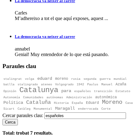
La democracia va neixer al carrer
Carles
M’adhereixo a tot el que aquí exposes, aquest ...
La democracia va neixer al carrer
annabel
Genial! Muy entendedor de lo que está pasando.
Paraules clau
eduard
moreno
stalingrat
volga
rusia
segunda
guerra
mundial
Azaña
batlla
stalingrado
ateneo
Volgogrado
1942
Paulus
Manuel
Catalunya
para
Opinión
españoles
transición
Estatuto
autonómica
Autonomía
Comunidades
autónomas
Administración
Moreno
Cataluña
Política
Eduard
Historia
España
Casa
Maragall
Sicart
Catàleg
Monumental
enderrocada
Corte
Cercar paraules clau:
Cerca
Total: trobat
7
resultats.