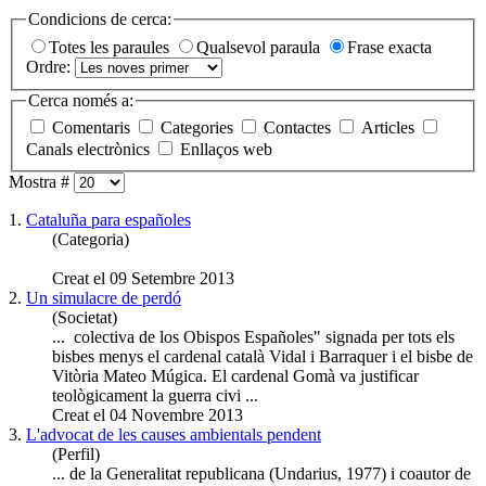
Condicions de cerca:
Totes les paraules
Qualsevol paraula
Frase exacta
Ordre:
Cerca només a:
Comentaris
Categories
Contactes
Articles
Canals electrònics
Enllaços web
Mostra #
1.
Cataluña para
españoles
(Categoria)
Creat el 09 Setembre 2013
2.
Un simulacre de perdó
(Societat)
... colectiva de los Obispos
Españoles
" signada per tots els
bisbes menys el cardenal català Vidal i Barraquer i el bisbe de
Vitòria Mateo Múgica. El cardenal Gomà va justificar
teològicament la guerra civi ...
Creat el 04 Novembre 2013
3.
L'advocat de les causes ambientals pendent
(Perfil)
... de la Generalitat republicana (Undarius, 1977) i coautor de