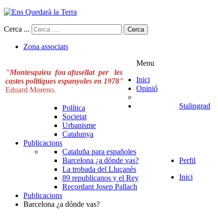
Cerca ...
Cerca
Zona associats
Menu
"Montesquieu fou afusellat per les
Inici
castes politiques espanyoles en 1978"
Opinió
Eduard Moreno.
Stalingrad
Política
Societat
Urbanisme
Catalunya
Publicacions
Cataluña para españoles
Barcelona ¿a dónde vas?
Perfil
La trobada del Lluçanès
Inici
89 republicanos y el Rey
Recordant Josep Pallach
Publicacions
Barcelona ¿a dónde vas?