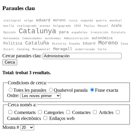
Paraules clau
eduard
moreno
stalingrat
volga
rusia
segunda
guerra
mundial
Azaña
batlla
stalingrado
ateneo
Volgogrado
1942
Paulus
Manuel
Catalunya
para
Opinión
españoles
transición
Estatuto
autonómica
Autonomía
Comunidades
autónomas
Administración
Moreno
Cataluña
Política
Eduard
Historia
España
Casa
Maragall
Sicart
Catàleg
Monumental
enderrocada
Corte
Cercar paraules clau:
Cerca
Total: trobat
3
resultats.
Condicions de cerca:
Totes les paraules
Qualsevol paraula
Frase exacta
Ordre:
Cerca només a:
Comentaris
Categories
Contactes
Articles
Canals electrònics
Enllaços web
Mostra #