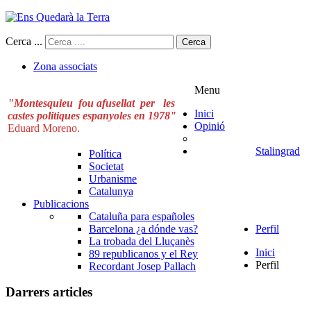
Cerca ...
Cerca
Zona associats
Menu
"Montesquieu fou afusellat per les
Inici
castes politiques espanyoles en 1978"
Opinió
Eduard Moreno.
Stalingrad
Política
Societat
Urbanisme
Catalunya
Publicacions
Cataluña para españoles
Barcelona ¿a dónde vas?
Perfil
La trobada del Lluçanès
Inici
89 republicanos y el Rey
Perfil
Recordant Josep Pallach
Darrers articles