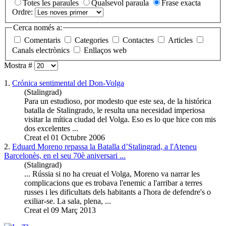
Totes les paraules
Qualsevol paraula
Frase exacta
Ordre:
Cerca només a:
Comentaris
Categories
Contactes
Articles
Canals electrònics
Enllaços web
Mostra #
1.
Crónica sentimental del Don-
Volga
(Stalingrad)
Para un estudioso, por modesto que este sea, de la histórica
batalla de Stalingrado, le resulta una necesidad imperiosa
visitar la mítica ciudad del
Volga
. Eso es lo que hice con mis
dos excelentes ...
Creat el 01 Octubre 2006
2.
Eduard Moreno repassa la Batalla d’Stalingrad, a l'Ateneu
Barcelonès, en el seu 70è aniversari ...
(Stalingrad)
... Rússia si no ha creuat el
Volga
, Moreno va narrar les
complicacions que es trobava l'enemic a l'arribar a terres
russes i les dificultats dels habitants a l'hora de defendre's o
exiliar-se. La sala, plena, ...
Creat el 09 Març 2013