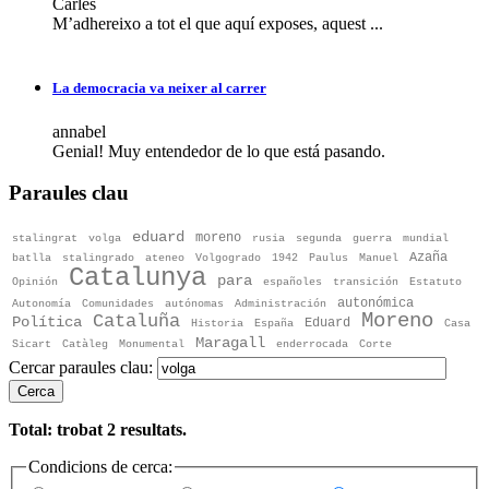
Carles
M’adhereixo a tot el que aquí exposes, aquest ...
La democracia va neixer al carrer
annabel
Genial! Muy entendedor de lo que está pasando.
Paraules clau
eduard
moreno
stalingrat
volga
rusia
segunda
guerra
mundial
Azaña
batlla
stalingrado
ateneo
Volgogrado
1942
Paulus
Manuel
Catalunya
para
Opinión
españoles
transición
Estatuto
autonómica
Autonomía
Comunidades
autónomas
Administración
Moreno
Cataluña
Política
Eduard
Historia
España
Casa
Maragall
Sicart
Catàleg
Monumental
enderrocada
Corte
Cercar paraules clau:
Cerca
Total: trobat
2
resultats.
Condicions de cerca: