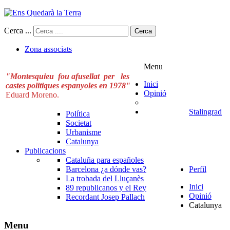
Cerca ...
Cerca
Zona associats
Menu
"Montesquieu fou afusellat per les
Inici
castes politiques espanyoles en 1978"
Opinió
Eduard Moreno.
Stalingrad
Política
Societat
Urbanisme
Catalunya
Publicacions
Cataluña para españoles
Barcelona ¿a dónde vas?
Perfil
La trobada del Lluçanès
Inici
89 republicanos y el Rey
Opinió
Recordant Josep Pallach
Catalunya
Menu