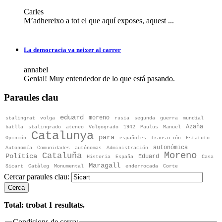
Carles
M’adhereixo a tot el que aquí exposes, aquest ...
La democracia va neixer al carrer
annabel
Genial! Muy entendedor de lo que está pasando.
Paraules clau
eduard
moreno
stalingrat
volga
rusia
segunda
guerra
mundial
Azaña
batlla
stalingrado
ateneo
Volgogrado
1942
Paulus
Manuel
Catalunya
para
Opinión
españoles
transición
Estatuto
autonómica
Autonomía
Comunidades
autónomas
Administración
Moreno
Cataluña
Política
Eduard
Historia
España
Casa
Maragall
Sicart
Catàleg
Monumental
enderrocada
Corte
Cercar paraules clau:
Cerca
Total: trobat
1
resultats.
Condicions de cerca: