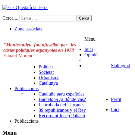
Cerca ...
Cerca
Zona associats
Menu
"Montesquieu fou afusellat per les
Inici
castes politiques espanyoles en 1978"
Opinió
Eduard Moreno.
Stalingrad
Política
Societat
Urbanisme
Catalunya
Publicacions
Cataluña para españoles
Barcelona ¿a dónde vas?
Perfil
La trobada del Lluçanès
Inici
89 republicanos y el Rey
Recordant Josep Pallach
Publicacions
Menu