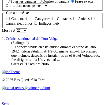
Totes les paraules
Qualsevol paraula
Frase exacta
Ordre:
Cerca només a:
Comentaris
Categories
Contactes
Articles
Canals electrònics
Enllaços web
Mostra #
1.
Crónica sentimental del Don-Volga
(Stalingrad)
... epopeya vivida en esta ciudad durante el otoño del año
1942. galerias/
stalingrat
-1-9-06, image_info=1 Lo primero
que hicimos, después de instalarnos en el Hotel Volgogrado,
fue dirigirnos a la Universidad ...
Creat el 01 Octubre 2006
© 2025 Ens Quedarà la Terra
Scroll