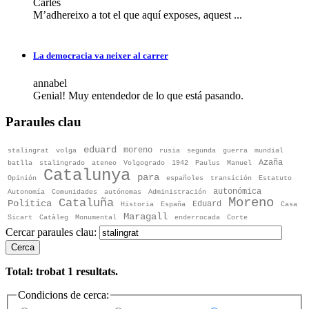
Carles
M’adhereixo a tot el que aquí exposes, aquest ...
La democracia va neixer al carrer
annabel
Genial! Muy entendedor de lo que está pasando.
Paraules clau
eduard
moreno
stalingrat
volga
rusia
segunda
guerra
mundial
Azaña
batlla
stalingrado
ateneo
Volgogrado
1942
Paulus
Manuel
Catalunya
para
Opinión
españoles
transición
Estatuto
autonómica
Autonomía
Comunidades
autónomas
Administración
Moreno
Cataluña
Política
Eduard
Historia
España
Casa
Maragall
Sicart
Catàleg
Monumental
enderrocada
Corte
Cercar paraules clau:
Cerca
Total: trobat
1
resultats.
Condicions de cerca: