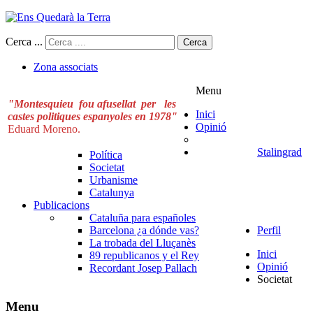
Cerca ...
Cerca
Zona associats
Menu
"Montesquieu fou afusellat per les
Inici
castes politiques espanyoles en 1978"
Opinió
Eduard Moreno.
Stalingrad
Política
Societat
Urbanisme
Catalunya
Publicacions
Cataluña para españoles
Barcelona ¿a dónde vas?
Perfil
La trobada del Lluçanès
Inici
89 republicanos y el Rey
Opinió
Recordant Josep Pallach
Societat
Menu