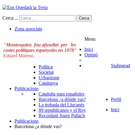
Cerca ...
Cerca
Zona associats
Menu
"Montesquieu fou afusellat per les
Inici
castes politiques espanyoles en 1978"
Opinió
Eduard Moreno.
Stalingrad
Política
Societat
Urbanisme
Catalunya
Publicacions
Cataluña para españoles
Barcelona ¿a dónde vas?
Perfil
La trobada del Lluçanès
Inici
89 republicanos y el Rey
Recordant Josep Pallach
Publicacions
Barcelona ¿a dónde vas?