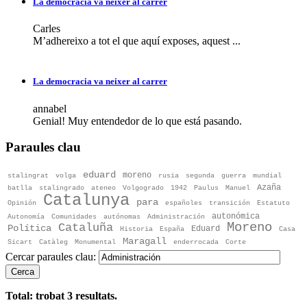
La democracia va neixer al carrer
Carles
M’adhereixo a tot el que aquí exposes, aquest ...
La democracia va neixer al carrer
annabel
Genial! Muy entendedor de lo que está pasando.
Paraules clau
eduard
moreno
stalingrat
volga
rusia
segunda
guerra
mundial
Azaña
batlla
stalingrado
ateneo
Volgogrado
1942
Paulus
Manuel
Catalunya
para
Opinión
españoles
transición
Estatuto
autonómica
Autonomía
Comunidades
autónomas
Administración
Moreno
Cataluña
Política
Eduard
Historia
España
Casa
Maragall
Sicart
Catàleg
Monumental
enderrocada
Corte
Cercar paraules clau:
Cerca
Total: trobat
3
resultats.