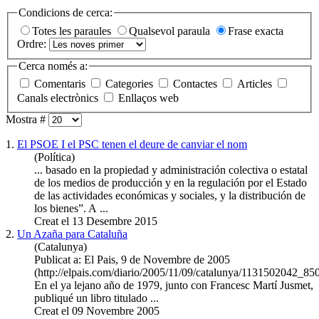
Condicions de cerca:
Totes les paraules
Qualsevol paraula
Frase exacta
Ordre:
Cerca només a:
Comentaris
Categories
Contactes
Articles
Canals electrònics
Enllaços web
Mostra #
1.
El PSOE I el PSC tenen el deure de canviar el nom
(Política)
... basado en la propiedad y
administración
colectiva o estatal
de los medios de producción y en la regulación por el Estado
de las actividades económicas y sociales, y la distribución de
los bienes”. A ...
Creat el 13 Desembre 2015
2.
Un Azaña para Cataluña
(Catalunya)
Publicat a: El Pais, 9 de Novembre de 2005
(http://elpais.com/diario/2005/11/09/catalunya/1131502042_85
En el ya lejano año de 1979, junto con Francesc Martí Jusmet,
publiqué un libro titulado ...
Creat el 09 Novembre 2005