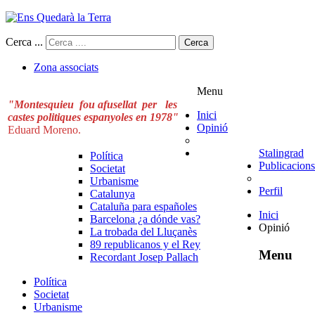
Cerca ...
Cerca
Zona associats
Menu
"Montesquieu fou afusellat per les
Inici
castes politiques espanyoles en 1978"
Opinió
Eduard Moreno.
Stalingrad
Política
Publicacions
Societat
Urbanisme
Perfil
Catalunya
Cataluña para españoles
Inici
Barcelona ¿a dónde vas?
Opinió
La trobada del Lluçanès
89 republicanos y el Rey
Menu
Recordant Josep Pallach
Política
Societat
Urbanisme