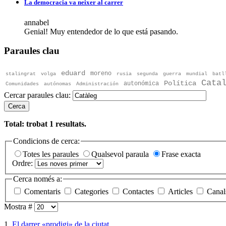
La democracia va neixer al carrer
annabel
Genial! Muy entendedor de lo que está pasando.
Paraules clau
eduard
moreno
stalingrat
volga
rusia
segunda
guerra
mundial
batl
Cata
Política
autonómica
Comunidades
autónomas
Administración
Cercar paraules clau:
Cerca
Total: trobat
1
resultats.
Condicions de cerca:
Totes les paraules
Qualsevol paraula
Frase exacta
Ordre:
Cerca només a:
Comentaris
Categories
Contactes
Articles
Canal
Mostra #
1.
El darrer «prodigi» de la ciutat