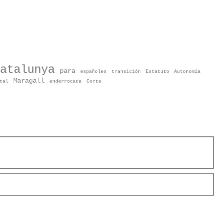
atalunya
para
españoles
transición
Estatuto
Autonomía
Maragall
tal
enderrocada
Corte