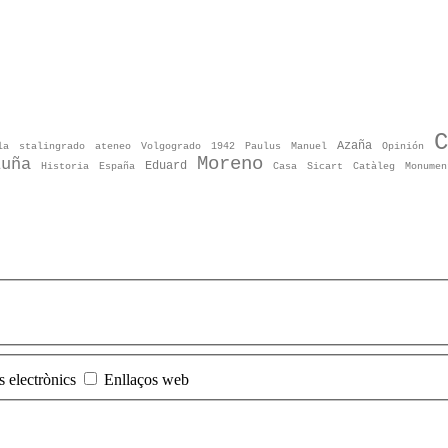
C
Azaña
la
stalingrado
ateneo
Volgogrado
1942
Paulus
Manuel
Opinión
Moreno
luña
Eduard
Historia
España
Casa
Sicart
Catàleg
Monumen
s electrònics
Enllaços web