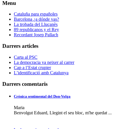
Menu
Cataluña para españoles
Barcelona ¿a dónde vas?
La trobada del Lluçanès
89 republicanos y el Rey
Recordant Josep Pallach
Darrers articles
Carta al PSC
La democracia va neixer al carrer
Cap a l’Estat crupier
L’identificació amb Catalunya
Darrers comentaris
Crónica sentimental del Don-Volga
Maria
Benvolgut Eduard, Llegint el seu bloc, m'he quedat ...