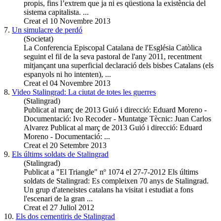
propis, fins l’extrem que ja ni es qüestiona la existència del
sistema capitalista. ...
Creat el 10 Novembre 2013
7.
Un simulacre de perdó
(Societat)
La Conferencia Episcopal Catalana de l'Església Catòlica
seguint el fil de la seva pastoral de l'any 2011, recentment
mitjançant una superficial declaració dels bisbes Catalans (els
espanyols ni ho intenten), ...
Creat el 04 Novembre 2013
8.
Video Stalingrad: La ciutat de totes les guerres
(Stalingrad)
Publicat al març de 2013 Guió i direcció: Eduard
Moreno
-
Documentació: Ivo Recoder - Muntatge Tècnic: Juan Carlos
Alvarez Publicat al març de 2013 Guió i direcció: Eduard
Moreno - Documentació: ...
Creat el 20 Setembre 2013
9.
Els últims soldats de Stalingrad
(Stalingrad)
Publicat a "El Triangle" nº 1074 el 27-7-2012 Els últims
soldats de Stalingrad: Es compleixen 70 anys de Stalingrad.
Un grup d'ateneistes catalans ha visitat i estudiat a fons
l'escenari de la gran ...
Creat el 27 Juliol 2012
10.
Els dos cementiris de Stalingrad