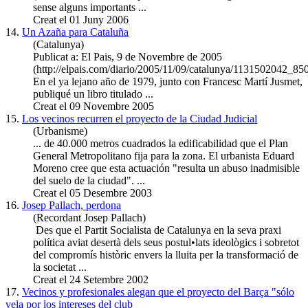
sense alguns importants ...
Creat el 01 Juny 2006
14.
Un Azaña para Cataluña
(Catalunya)
Publicat a: El Pais, 9 de Novembre de 2005
(http://elpais.com/diario/2005/11/09/catalunya/1131502042_85
En el ya lejano año de 1979, junto con Francesc Martí Jusmet,
publiqué un libro titulado ...
Creat el 09 Novembre 2005
15.
Los vecinos recurren el proyecto de la Ciudad Judicial
(Urbanisme)
... de 40.000 metros cuadrados la edificabilidad que el Plan
General Metropolitano fija para la zona. El urbanista Eduard
Moreno
cree que esta actuación "resulta un abuso inadmisible
del suelo de la ciudad". ...
Creat el 05 Desembre 2003
16.
Josep Pallach, perdona
(Recordant Josep Pallach)
Des que el Partit Socialista de Catalunya en la seva praxi
política aviat desertà dels seus postul•lats ideològics i sobretot
del compromís històric envers la lluita per la transformació de
la societat ...
Creat el 24 Setembre 2002
17.
Vecinos y profesionales alegan que el proyecto del Barça "sólo
vela por los intereses del club