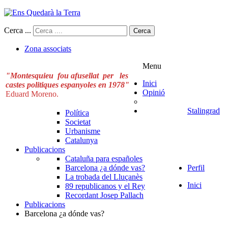
Cerca ...
Cerca
Zona associats
Menu
"Montesquieu fou afusellat per les
Inici
castes politiques espanyoles en 1978"
Opinió
Eduard Moreno.
Stalingrad
Política
Societat
Urbanisme
Catalunya
Publicacions
Cataluña para españoles
Barcelona ¿a dónde vas?
Perfil
La trobada del Lluçanès
Inici
89 republicanos y el Rey
Recordant Josep Pallach
Publicacions
Barcelona ¿a dónde vas?