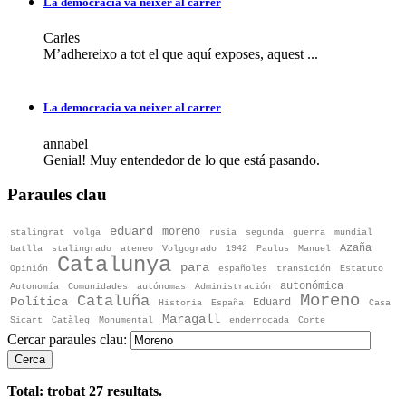
La democracia va neixer al carrer
Carles
M’adhereixo a tot el que aquí exposes, aquest ...
La democracia va neixer al carrer
annabel
Genial! Muy entendedor de lo que está pasando.
Paraules clau
eduard
moreno
stalingrat
volga
rusia
segunda
guerra
mundial
Azaña
batlla
stalingrado
ateneo
Volgogrado
1942
Paulus
Manuel
Catalunya
para
Opinión
españoles
transición
Estatuto
autonómica
Autonomía
Comunidades
autónomas
Administración
Moreno
Cataluña
Política
Eduard
Historia
España
Casa
Maragall
Sicart
Catàleg
Monumental
enderrocada
Corte
Cercar paraules clau:
Cerca
Total: trobat
27
resultats.