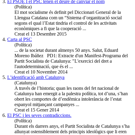
3.
El PSOE I el PSC tenen el deure de canviar el nom
(Política)
El mot socialisme és definit pel Diccionari General de la
Llengua Catalana com un “Sistema d’organització social
segons el qual l’Estat tindria el control de les activitats
econòmiques a fi que la cooperació ...
Creat el 13 Desembre 2015
4.
Carta al PSC
(Política)
... de la societat durant almenys 50 anys. Salut, Eduard
Moreno
Ibáñez PD1: Extracte d'un Manifest-Programa del
Partit Socialista de Catalunya: "L'exercici del dret a
l'autodeterminació, que és el ...
Creat el 10 Novembre 2014
5.
L’identificació amb Catalunya
(Catalunya)
A través de l’historia; quan les raons del fet nacional de
Catalunya han emergit a la palestra política, tot d’una, s’han
obert les comportes de d’endèmica intolerància de l’estat
espanyol mitjançant campanyes ...
Creat el 15 Gener 2014
6.
El PSC i les seves contradiccions.
(Política)
Durant els darrers anys, el Partit Socialista de Catalunya s’ha
allunyat ostensiblement dels principis ideològics que li eren