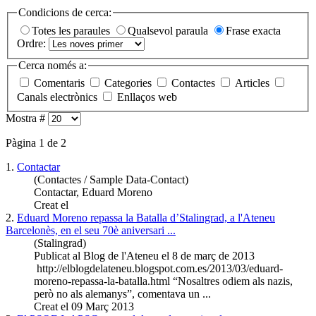
Condicions de cerca:
Totes les paraules
Qualsevol paraula
Frase exacta
Ordre:
Cerca només a:
Comentaris
Categories
Contactes
Articles
Canals electrònics
Enllaços web
Mostra #
Pàgina 1 de 2
1.
Contactar
(Contactes / Sample Data-Contact)
Contactar, Eduard
Moreno
Creat el
2.
Eduard
Moreno
repassa la Batalla d’Stalingrad, a l'Ateneu
Barcelonès, en el seu 70è aniversari ...
(Stalingrad)
Publicat al Blog de l'Ateneu el 8 de març de 2013
http://elblogdelateneu.blogspot.com.es/2013/03/eduard-
moreno
-repassa-la-batalla.html “Nosaltres odiem als nazis,
però no als alemanys”, comentava un ...
Creat el 09 Març 2013