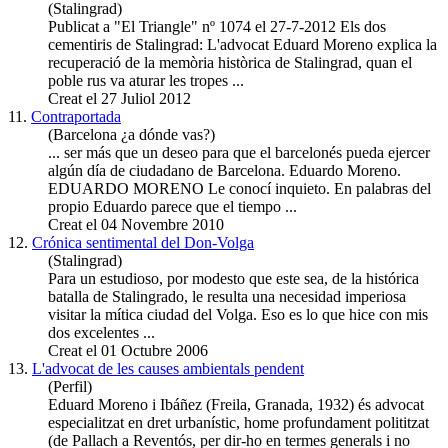
(Stalingrad)
Publicat a "El Triangle" nº 1074 el 27-7-2012 Els dos
cementiris de Stalingrad: L'advocat Eduard
Moreno
explica la
recuperació de la memòria històrica de Stalingrad, quan el
poble rus va aturar les tropes ...
Creat el 27 Juliol 2012
11.
Contraportada
(Barcelona ¿a dónde vas?)
... ser más que un deseo para que el barcelonés pueda ejercer
algún día de ciudadano de Barcelona. Eduardo
Moreno
.
EDUARDO MORENO Le conocí inquieto. En palabras del
propio Eduardo parece que el tiempo ...
Creat el 04 Novembre 2010
12.
Crónica sentimental del Don-Volga
(Stalingrad)
Para un estudioso, por modesto que este sea, de la histórica
batalla de Stalingrado, le resulta una necesidad imperiosa
visitar la mítica ciudad del Volga. Eso es lo que hice con mis
dos excelentes ...
Creat el 01 Octubre 2006
13.
L'advocat de les causes ambientals pendent
(Perfil)
Eduard
Moreno
i Ibáñez (Freila, Granada, 1932) és advocat
especialitzat en dret urbanístic, home profundament polititzat
(de Pallach a Reventós, per dir-ho en termes generals i no