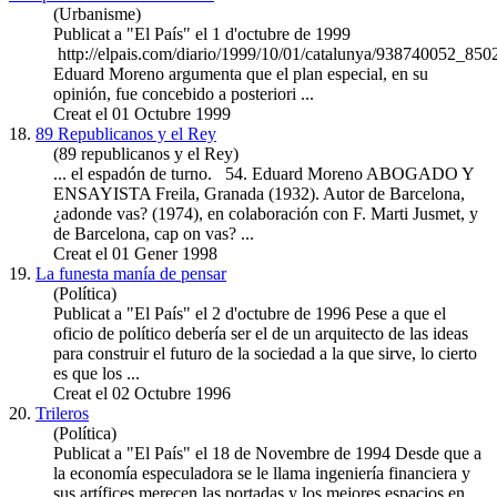
(Urbanisme)
Publicat a "El País" el 1 d'octubre de 1999
http://elpais.com/diario/1999/10/01/catalunya/938740052_850
Eduard
Moreno
argumenta que el plan especial, en su
opinión, fue concebido a posteriori ...
Creat el 01 Octubre 1999
18.
89 Republicanos y el Rey
(89 republicanos y el Rey)
... el espadón de turno. 54. Eduard
Moreno
ABOGADO Y
ENSAYISTA Freila, Granada (1932). Autor de Barcelona,
¿adonde vas? (1974), en colaboración con F. Marti Jusmet, y
de Barcelona, cap on vas? ...
Creat el 01 Gener 1998
19.
La funesta manía de pensar
(Política)
Publicat a "El País" el 2 d'octubre de 1996 Pese a que el
oficio de político debería ser el de un arquitecto de las ideas
para construir el futuro de la sociedad a la que sirve, lo cierto
es que los ...
Creat el 02 Octubre 1996
20.
Trileros
(Política)
Publicat a "El País" el 18 de Novembre de 1994 Desde que a
la economía especuladora se le llama ingeniería financiera y
sus artífices merecen las portadas y los mejores espacios en