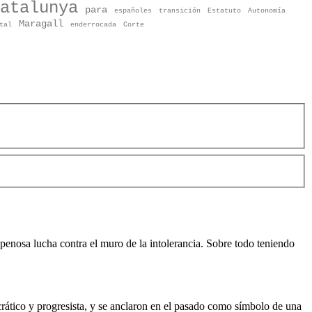
atalunya
para
españoles
transición
Estatuto
Autonomía
Maragall
tal
enderrocada
Corte
a penosa lucha contra el muro de la intolerancia. Sobre todo teniendo
ático y progresista, y se anclaron en el pasado como símbolo de una