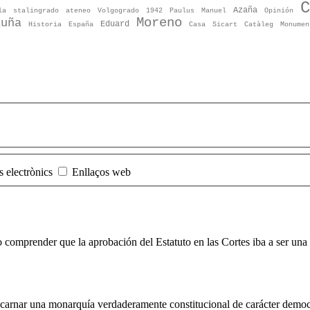
C
Azaña
la
stalingrado
ateneo
Volgogrado
1942
Paulus
Manuel
Opinión
Moreno
luña
Eduard
Historia
España
Casa
Sicart
Catàleg
Monumen
s electrònics
Enllaços web
o comprender que la aprobación del Estatuto en las
Corte
s iba a ser un
carnar una monarquía verdaderamente constitucional de carácter democr