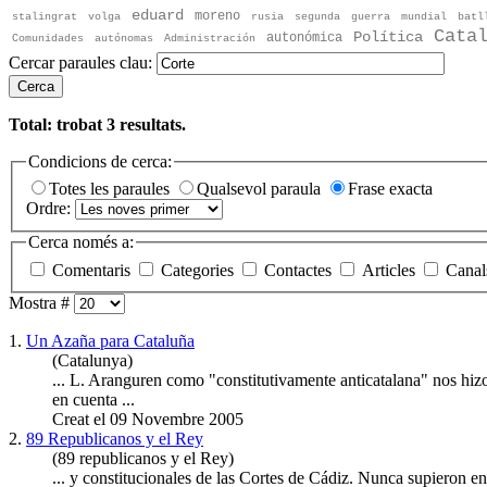
eduard
moreno
stalingrat
volga
rusia
segunda
guerra
mundial
batl
Cata
Política
autonómica
Comunidades
autónomas
Administración
Cercar paraules clau:
Cerca
Total: trobat
3
resultats.
Condicions de cerca:
Totes les paraules
Qualsevol paraula
Frase exacta
Ordre:
Cerca només a:
Comentaris
Categories
Contactes
Articles
Canal
Mostra #
1.
Un Azaña para Cataluña
(Catalunya)
... L. Aranguren como "constitutivamente anticatalana" nos hiz
en cuenta ...
Creat el 09 Novembre 2005
2.
89 Republicanos y el Rey
(89 republicanos y el Rey)
... y constitucionales de las
Corte
s de Cádiz. Nunca supieron en