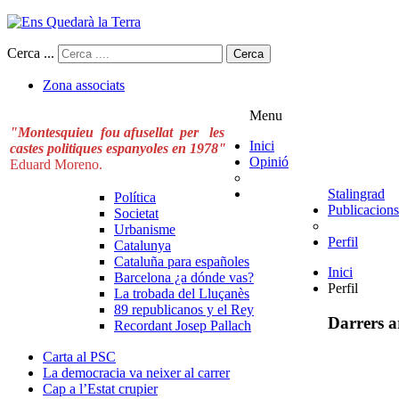
Cerca ...
Cerca
Zona associats
Menu
"Montesquieu fou afusellat per les
Inici
castes politiques espanyoles en 1978"
Opinió
Eduard Moreno.
Stalingrad
Política
Publicacions
Societat
Urbanisme
Perfil
Catalunya
Cataluña para españoles
Inici
Barcelona ¿a dónde vas?
Perfil
La trobada del Lluçanès
89 republicanos y el Rey
Darrers ar
Recordant Josep Pallach
Carta al PSC
La democracia va neixer al carrer
Cap a l’Estat crupier