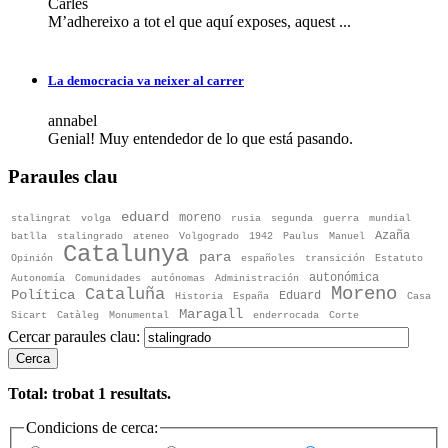
Carles
M’adhereixo a tot el que aquí exposes, aquest ...
La democracia va neixer al carrer
annabel
Genial! Muy entendedor de lo que está pasando.
Paraules clau
eduard
moreno
stalingrat
volga
rusia
segunda
guerra
mundial
Azaña
batlla
stalingrado
ateneo
Volgogrado
1942
Paulus
Manuel
Catalunya
para
Opinión
españoles
transición
Estatuto
autonómica
Autonomía
Comunidades
autónomas
Administración
Moreno
Cataluña
Política
Eduard
Historia
España
Casa
Maragall
Sicart
Catàleg
Monumental
enderrocada
Corte
Cercar paraules clau:
Cerca
Total: trobat
1
resultats.
Condicions de cerca: