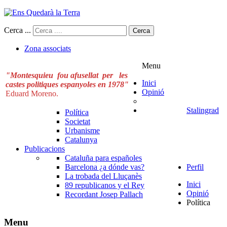
Cerca ...
Cerca
Zona associats
Menu
"Montesquieu fou afusellat per les
Inici
castes politiques espanyoles en 1978"
Opinió
Eduard Moreno.
Stalingrad
Política
Societat
Urbanisme
Catalunya
Publicacions
Cataluña para españoles
Barcelona ¿a dónde vas?
Perfil
La trobada del Lluçanès
Inici
89 republicanos y el Rey
Opinió
Recordant Josep Pallach
Política
Menu