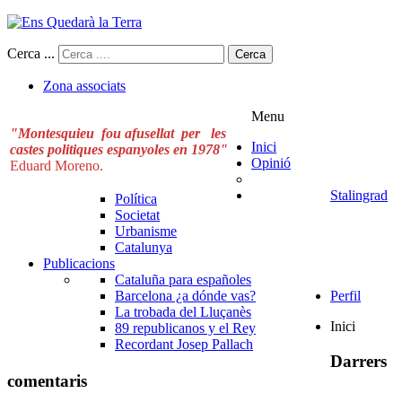
Cerca ...
Cerca
Zona associats
Menu
"Montesquieu fou afusellat per les
Inici
castes politiques espanyoles en 1978"
Opinió
Eduard Moreno.
Stalingrad
Política
Societat
Urbanisme
Catalunya
Publicacions
Cataluña para españoles
Barcelona ¿a dónde vas?
Perfil
La trobada del Lluçanès
Inici
89 republicanos y el Rey
Recordant Josep Pallach
Darrers
comentaris