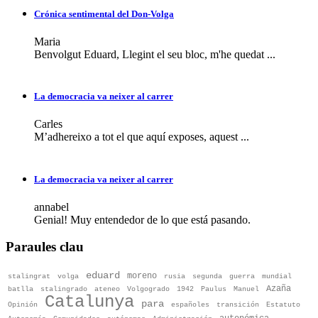
Crónica sentimental del Don-Volga
Maria
Benvolgut Eduard, Llegint el seu bloc, m'he quedat ...
La democracia va neixer al carrer
Carles
M’adhereixo a tot el que aquí exposes, aquest ...
La democracia va neixer al carrer
annabel
Genial! Muy entendedor de lo que está pasando.
Paraules clau
eduard
moreno
stalingrat
volga
rusia
segunda
guerra
mundial
Azaña
batlla
stalingrado
ateneo
Volgogrado
1942
Paulus
Manuel
Catalunya
para
Opinión
españoles
transición
Estatuto