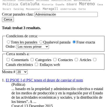
autonómica
Autonomía
Comunidades
autónomas
Administración
Moreno
Cataluña
Política
Eduard
Historia
España
Casa
Maragall
Sicart
Catàleg
Monumental
enderrocada
Corte
Cercar paraules clau:
Cerca
Total: trobat
3
resultats.
Condicions de cerca:
Totes les paraules
Qualsevol paraula
Frase exacta
Ordre:
Cerca només a:
Comentaris
Categories
Contactes
Articles
Canals electrònics
Enllaços web
Mostra #
1.
El PSOE I el PSC tenen el deure de canviar el nom
(Política)
... basado en la propiedad y
administración
colectiva o estatal
de los medios de producción y en la regulación por el Estado
de las actividades económicas y sociales, y la distribución de
los bienes”. A ...
Creat el 13 Desembre 2015