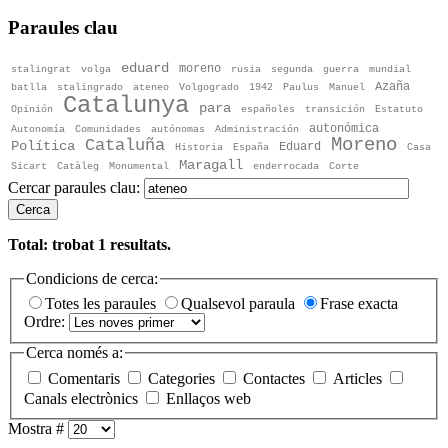
Paraules clau
eduard
moreno
stalingrat
volga
rusia
segunda
guerra
mundial
Azaña
batlla
stalingrado
ateneo
Volgogrado
1942
Paulus
Manuel
Catalunya
para
Opinión
españoles
transición
Estatuto
autonómica
Autonomía
Comunidades
autónomas
Administración
Moreno
Cataluña
Política
Eduard
Historia
España
Casa
Maragall
Sicart
Catàleg
Monumental
enderrocada
Corte
Cercar paraules clau:
Cerca
Total: trobat
1
resultats.
Condicions de cerca:
Totes les paraules
Qualsevol paraula
Frase exacta
Ordre:
Cerca només a:
Comentaris
Categories
Contactes
Articles
Canals electrònics
Enllaços web
Mostra #