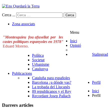
Cerca ...
Cerca
Zona associats
Menu
"Montesquieu fou afusellat per les
Inici
castes politiques espanyoles en 1978"
Opinió
Eduard Moreno.
Stalingrad
Política
Societat
Urbanisme
Catalunya
Publicacions
Cataluña para españoles
Barcelona ¿a dónde vas?
Perfil
La trobada del Lluçanès
Inici
89 republicanos y el Rey
Perfil
Recordant Josep Pallach
Darrers articles