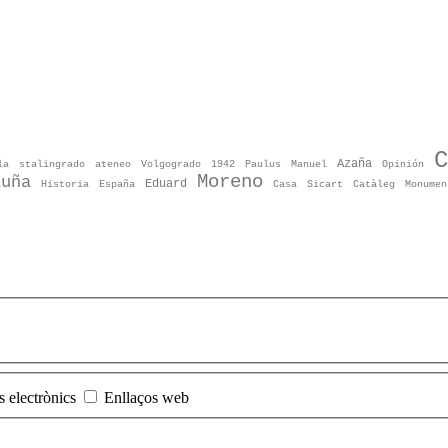
C
Azaña
la
stalingrado
ateneo
Volgogrado
1942
Paulus
Manuel
Opinión
Moreno
luña
Eduard
Historia
España
Casa
Sicart
Catàleg
Monumen
s electrònics
Enllaços web