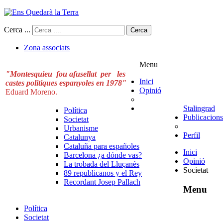
Cerca ...
Cerca
Zona associats
Menu
"Montesquieu fou afusellat per les
Inici
castes politiques espanyoles en 1978"
Opinió
Eduard Moreno.
Stalingrad
Política
Publicacions
Societat
Urbanisme
Perfil
Catalunya
Cataluña para españoles
Inici
Barcelona ¿a dónde vas?
Opinió
La trobada del Lluçanès
Societat
89 republicanos y el Rey
Recordant Josep Pallach
Menu
Política
Societat