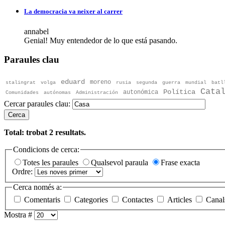
La democracia va neixer al carrer
annabel
Genial! Muy entendedor de lo que está pasando.
Paraules clau
eduard
moreno
stalingrat
volga
rusia
segunda
guerra
mundial
batl
Cata
Política
autonómica
Comunidades
autónomas
Administración
Cercar paraules clau:
Cerca
Total: trobat
2
resultats.
Condicions de cerca:
Totes les paraules
Qualsevol paraula
Frase exacta
Ordre:
Cerca només a:
Comentaris
Categories
Contactes
Articles
Canal
Mostra #