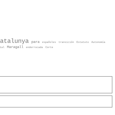
atalunya
para
españoles
transición
Estatuto
Autonomía
Maragall
tal
enderrocada
Corte