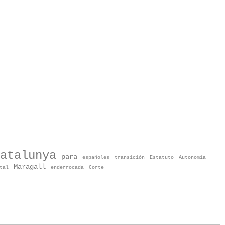
atalunya
para
españoles
transición
Estatuto
Autonomía
Maragall
tal
enderrocada
Corte