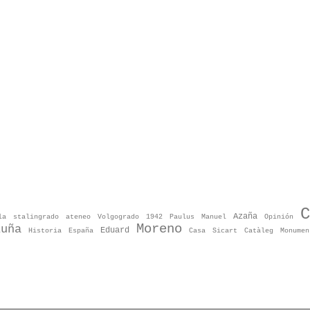
C
Azaña
la
stalingrado
ateneo
Volgogrado
1942
Paulus
Manuel
Opinión
Moreno
luña
Eduard
Historia
España
Casa
Sicart
Catàleg
Monumen