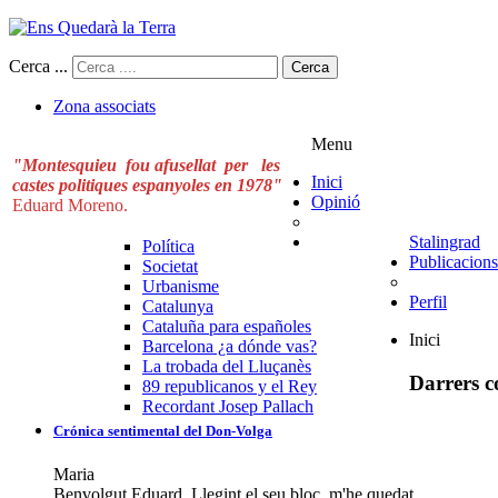
Cerca ...
Cerca
Zona associats
Menu
"Montesquieu fou afusellat per les
Inici
castes politiques espanyoles en 1978"
Opinió
Eduard Moreno.
Stalingrad
Política
Publicacions
Societat
Urbanisme
Perfil
Catalunya
Cataluña para españoles
Inici
Barcelona ¿a dónde vas?
La trobada del Lluçanès
Darrers c
89 republicanos y el Rey
Recordant Josep Pallach
Crónica sentimental del Don-Volga
Maria
Benvolgut Eduard, Llegint el seu bloc, m'he quedat ...