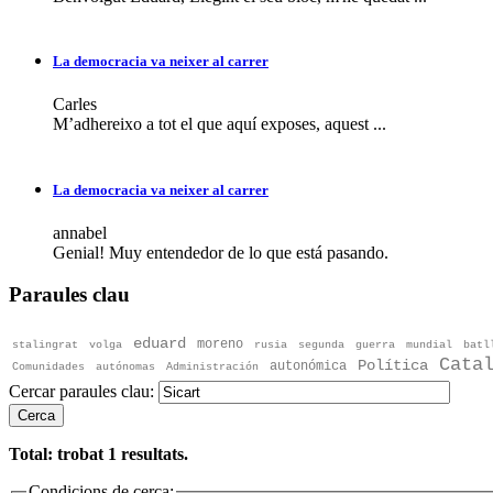
La democracia va neixer al carrer
Carles
M’adhereixo a tot el que aquí exposes, aquest ...
La democracia va neixer al carrer
annabel
Genial! Muy entendedor de lo que está pasando.
Paraules clau
eduard
moreno
stalingrat
volga
rusia
segunda
guerra
mundial
batl
Cata
Política
autonómica
Comunidades
autónomas
Administración
Cercar paraules clau:
Cerca
Total: trobat
1
resultats.
Condicions de cerca: