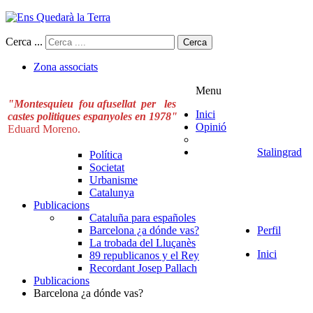
Cerca ...
Cerca
Zona associats
Menu
"Montesquieu fou afusellat per les
Inici
castes politiques espanyoles en 1978"
Opinió
Eduard Moreno.
Stalingrad
Política
Societat
Urbanisme
Catalunya
Publicacions
Cataluña para españoles
Barcelona ¿a dónde vas?
Perfil
La trobada del Lluçanès
Inici
89 republicanos y el Rey
Recordant Josep Pallach
Publicacions
Barcelona ¿a dónde vas?