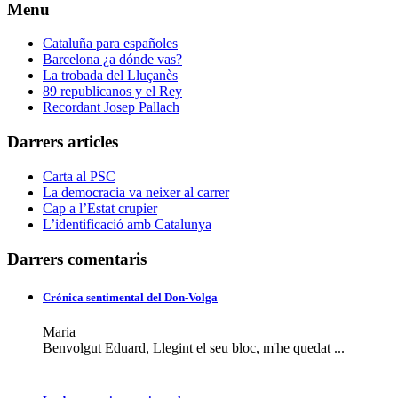
Menu
Cataluña para españoles
Barcelona ¿a dónde vas?
La trobada del Lluçanès
89 republicanos y el Rey
Recordant Josep Pallach
Darrers articles
Carta al PSC
La democracia va neixer al carrer
Cap a l’Estat crupier
L’identificació amb Catalunya
Darrers comentaris
Crónica sentimental del Don-Volga
Maria
Benvolgut Eduard, Llegint el seu bloc, m'he quedat ...