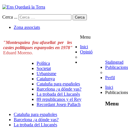
Cerca ...
Cerca
Zona associats
Menu
"Montesquieu fou afusellat per les
Inici
castes politiques espanyoles en 1978"
Opinió
Eduard Moreno.
Stalingrad
Política
Publicacions
Societat
Urbanisme
Perfil
Catalunya
Cataluña para españoles
Inici
Barcelona ¿a dónde vas?
Publicacions
La trobada del Lluçanès
89 republicanos y el Rey
Menu
Recordant Josep Pallach
Cataluña para españoles
Barcelona ¿a dónde vas?
La trobada del Lluçanès