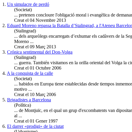
1.
Un simulacre de perdó
(Societat)
... pretenen concloure l'obligació moral i evangèlica de demanar
Creat el 04 Novembre 2013
2.
Eduard Moreno repassa la Batalla d’Stalingrad, a l'Ateneu Barcelonès
(Stalingrad)
... dels arqueòlegs encarregats d’exhumar els cadàvers de la S
Moreno ...
Creat el 09 Març 2013
3.
Crónica sentimental del Don-Volga
(Stalingrad)
...
guerra
. También visitamos en la orilla oriental del Volga la c
Creat el 01 Octubre 2006
4.
A la conquista de la calle
(Societat)
... habidos en Europa tiene establecidas desde tiempos inmemor
motivo ...
Creat el 10 Març 2006
5.
Brigadistes a Barcelona
(Política)
... de Montjuïc, en el qual un grup d'excombatents van diposita
al ...
Creat el 01 Gener 1997
6.
El darrer «prodigi» de la ciutat
(Urbanisme)