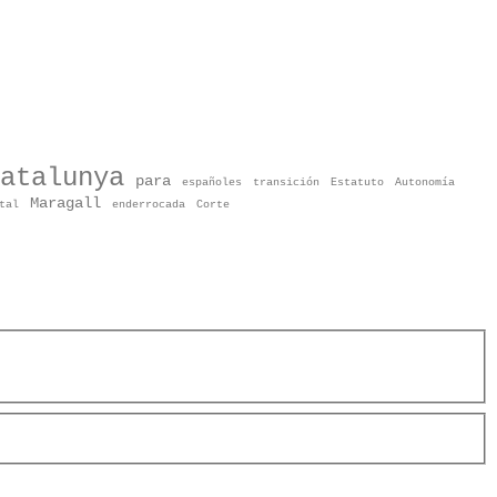
atalunya
para
españoles
transición
Estatuto
Autonomía
Maragall
tal
enderrocada
Corte