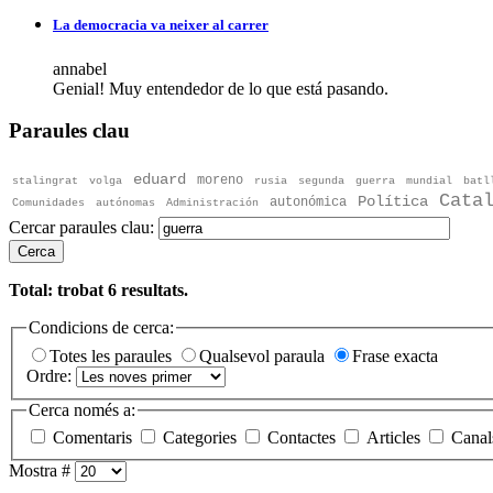
La democracia va neixer al carrer
annabel
Genial! Muy entendedor de lo que está pasando.
Paraules clau
eduard
moreno
stalingrat
volga
rusia
segunda
guerra
mundial
batl
Cata
Política
autonómica
Comunidades
autónomas
Administración
Cercar paraules clau:
Cerca
Total: trobat
6
resultats.
Condicions de cerca:
Totes les paraules
Qualsevol paraula
Frase exacta
Ordre:
Cerca només a:
Comentaris
Categories
Contactes
Articles
Canal
Mostra #