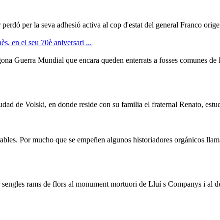
 perdó per la seva adhesió activa al cop d'estat del general Franco orig
, en el seu 70è aniversari ...
egona
Guerra
Mundial que encara queden enterrats a fosses comunes de R
iudad de Volski, en donde reside con su familia el fraternal Renato, estud
ables. Por mucho que se empeñen algunos historiadores orgánicos llamado
r sengles rams de flors al monument mortuori de Lluí s Companys i al de