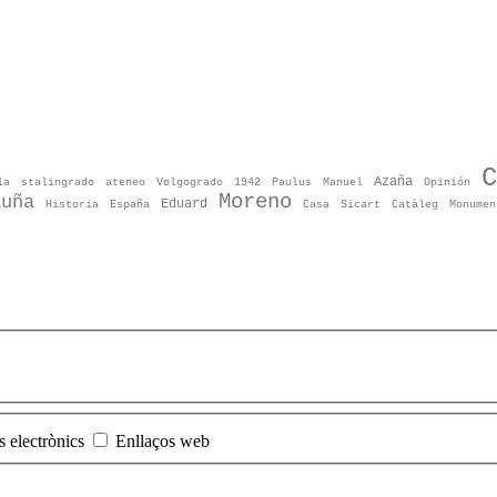
C
Azaña
la
stalingrado
ateneo
Volgogrado
1942
Paulus
Manuel
Opinión
Moreno
luña
Eduard
Historia
España
Casa
Sicart
Catàleg
Monumen
s electrònics
Enllaços web