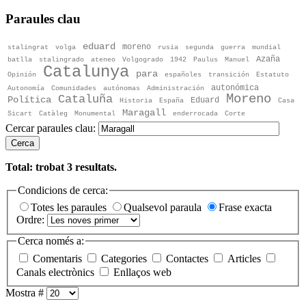
Paraules clau
eduard
moreno
stalingrat
volga
rusia
segunda
guerra
mundial
Azaña
batlla
stalingrado
ateneo
Volgogrado
1942
Paulus
Manuel
Catalunya
para
Opinión
españoles
transición
Estatuto
autonómica
Autonomía
Comunidades
autónomas
Administración
Moreno
Cataluña
Política
Eduard
Historia
España
Casa
Maragall
Sicart
Catàleg
Monumental
enderrocada
Corte
Cercar paraules clau:
Cerca
Total: trobat
3
resultats.
Condicions de cerca:
Totes les paraules
Qualsevol paraula
Frase exacta
Ordre:
Cerca només a:
Comentaris
Categories
Contactes
Articles
Canals electrònics
Enllaços web
Mostra #