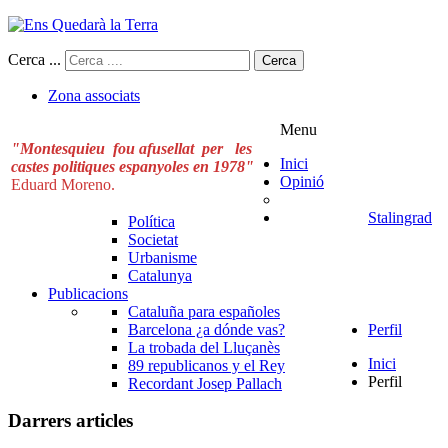
Cerca ...
Cerca
Zona associats
Menu
"Montesquieu fou afusellat per les
Inici
castes politiques espanyoles en 1978"
Opinió
Eduard Moreno.
Stalingrad
Política
Societat
Urbanisme
Catalunya
Publicacions
Cataluña para españoles
Barcelona ¿a dónde vas?
Perfil
La trobada del Lluçanès
Inici
89 republicanos y el Rey
Perfil
Recordant Josep Pallach
Darrers articles