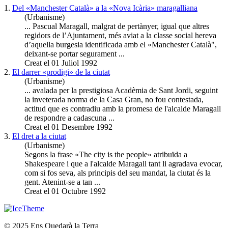
1.
Del «Manchester Català» a la «Nova Icària»
maragall
iana
(Urbanisme)
... Pascual
Maragall
, malgrat de pertànyer, igual que altres
regidors de l’Ajuntament, més aviat a la classe social hereva
d’aquella burgesia identificada amb el «Manchester Català",
deixant-se portar segurament ...
Creat el 01 Juliol 1992
2.
El darrer «prodigi» de la ciutat
(Urbanisme)
... avalada per la prestigiosa Acadèmia de Sant Jordi, seguint
la inveterada norma de la Casa Gran, no fou contestada,
actitud que es contradiu amb la promesa de l'alcalde
Maragall
de respondre a cadascuna ...
Creat el 01 Desembre 1992
3.
El dret a la ciutat
(Urbanisme)
Segons la frase «The city is the people» atribuïda a
Shakespeare i que a l'alcalde
Maragall
tant li agradava evocar,
com si fos seva, als principis del seu mandat, la ciutat és la
gent. Atenint-se a tan ...
Creat el 01 Octubre 1992
© 2025 Ens Quedarà la Terra