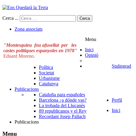
Cerca ...
Cerca
Zona associats
Menu
"Montesquieu fou afusellat per les
Inici
castes politiques espanyoles en 1978"
Opinió
Eduard Moreno.
Stalingrad
Política
Societat
Urbanisme
Catalunya
Publicacions
Cataluña para españoles
Barcelona ¿a dónde vas?
Perfil
La trobada del Lluçanès
Inici
89 republicanos y el Rey
Recordant Josep Pallach
Publicacions
Menu