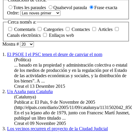
Totes les paraules
Qualsevol paraula
Frase exacta
Ordre:
Cerca només a:
Comentaris
Categories
Contactes
Articles
Canals electrònics
Enllaços web
Mostra #
1.
El PSOE I el PSC tenen el deure de canviar el nom
(Política)
... basado en la propiedad y
administración
colectiva o estatal
de los medios de producción y en la regulación por el Estado
de las actividades económicas y sociales, y la distribución de
los bienes”. A ...
Creat el 13 Desembre 2015
2.
Un Azaña para Cataluña
(Catalunya)
Publicat a: El Pais, 9 de Novembre de 2005
(http://elpais.com/diario/2005/11/09/catalunya/1131502042_85
En el ya lejano año de 1979, junto con Francesc Martí Jusmet,
publiqué un libro titulado ...
Creat el 09 Novembre 2005
3.
Los vecinos recurren el proyecto de la Ciudad Judicial