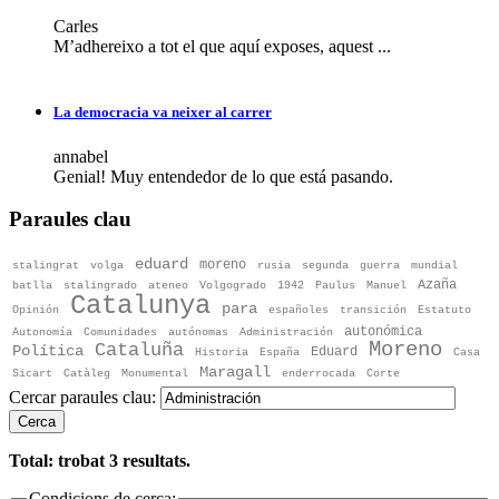
Carles
M’adhereixo a tot el que aquí exposes, aquest ...
La democracia va neixer al carrer
annabel
Genial! Muy entendedor de lo que está pasando.
Paraules clau
eduard
moreno
stalingrat
volga
rusia
segunda
guerra
mundial
Azaña
batlla
stalingrado
ateneo
Volgogrado
1942
Paulus
Manuel
Catalunya
para
Opinión
españoles
transición
Estatuto
autonómica
Autonomía
Comunidades
autónomas
Administración
Moreno
Cataluña
Política
Eduard
Historia
España
Casa
Maragall
Sicart
Catàleg
Monumental
enderrocada
Corte
Cercar paraules clau:
Cerca
Total: trobat
3
resultats.
Condicions de cerca: