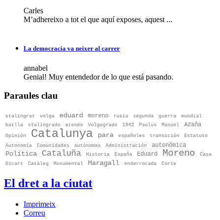
Carles
M’adhereixo a tot el que aquí exposes, aquest ...
La democracia va neixer al carrer
annabel
Genial! Muy entendedor de lo que está pasando.
Paraules clau
eduard
moreno
stalingrat
volga
rusia
segunda
guerra
mundial
Azaña
batlla
stalingrado
ateneo
Volgogrado
1942
Paulus
Manuel
Catalunya
para
Opinión
españoles
transición
Estatuto
autonómica
Autonomía
Comunidades
autónomas
Administración
Moreno
Cataluña
Política
Eduard
Historia
España
Casa
Maragall
Sicart
Catàleg
Monumental
enderrocada
Corte
El dret a la ciutat
Imprimeix
Correu