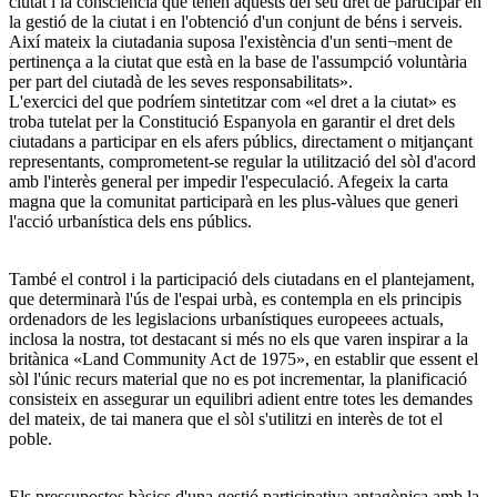
ciutat i la consciència que tenen aquests del seu dret de participar en
la gestió de la ciutat i en l'obtenció d'un conjunt de béns i serveis.
Així mateix la ciutadania suposa l'existència d'un senti¬ment de
pertinença a la ciutat que està en la base de l'assumpció voluntària
per part del ciutadà de les seves responsabilitats».
L'exercici del que podríem sintetitzar com «el dret a la ciutat» es
troba tutelat per la Constitució Espanyola en garantir el dret dels
ciutadans a participar en els afers públics, directament o mitjançant
representants, comprometent-se regular la utilització del sòl d'acord
amb l'interès general per impedir l'especulació. Afegeix la carta
magna que la comunitat participarà en les plus-vàlues que generi
l'acció urbanística dels ens públics.
També el control i la participació dels ciutadans en el plantejament,
que determinarà l'ús de l'espai urbà, es contempla en els principis
ordenadors de les legislacions urbanístiques europeees actuals,
inclosa la nostra, tot destacant si més no els que varen inspirar a la
britànica «Land Community Act de 1975», en establir que essent el
sòl l'únic recurs material que no es pot incrementar, la planificació
consisteix en assegurar un equilibri adient entre totes les demandes
del mateix, de tai manera que el sòl s'utilitzi en interès de tot el
poble.
Els pressupostos bàsics d'una gestió participativa antagònica amb la