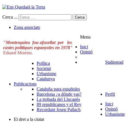
Cerca ...
Cerca
Zona associats
Menu
"Montesquieu fou afusellat per les
Inici
castes politiques espanyoles en 1978"
Opinió
Eduard Moreno.
Stalingrad
Política
Societat
Urbanisme
Catalunya
Publicacions
Cataluña para españoles
Barcelona ¿a dónde vas?
Perfil
La trobada del Lluçanès
Inici
89 republicanos y el Rey
Opinió
Recordant Josep Pallach
Urbanisme
El dret a la ciutat