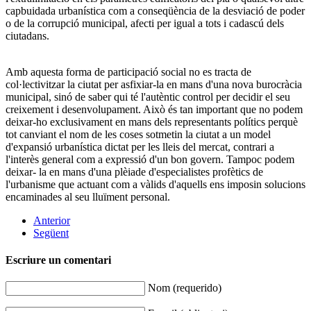
capbuidada urbanística com a conseqüència de la desviació de poder
o de la corrupció municipal, afecti per igual a tots i cadascú dels
ciutadans.
Amb aquesta forma de participació social no es tracta de
col·lectivitzar la ciutat per asfixiar-la en mans d'una nova burocràcia
municipal, sinó de saber qui té l'autèntic control per decidir el seu
creixement i desenvolupament. Això és tan important que no podem
deixar-ho exclusivament en mans dels representants polítics perquè
tot canviant el nom de les coses sotmetin la ciutat a un model
d'expansió urbanística dictat per les lleis del mercat, contrari a
l'interès general com a expressió d'un bon govern. Tampoc podem
deixar- la en mans d'una plèiade d'especialistes profètics de
l'urbanisme que actuant com a vàlids d'aquells ens imposin solucions
encaminades al seu lluïment personal.
Anterior
Següent
Escriure un comentari
Nom (requerido)