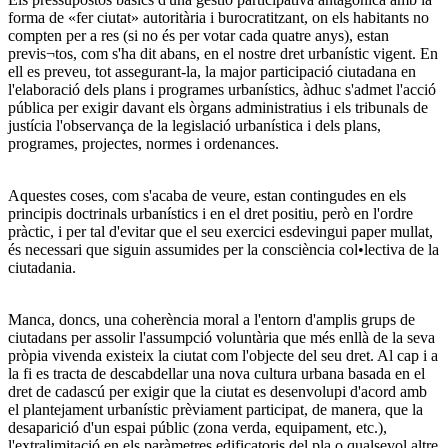
forma de «fer ciutat» autoritària i burocratitzant, on els habitants no
compten per a res (si no és per votar cada quatre anys), estan
previs¬tos, com s'ha dit abans, en el nostre dret urbanístic vigent. En
ell es preveu, tot assegurant-la, la major participació ciutadana en
l'elaboració dels plans i programes urbanístics, àdhuc s'admet l'acció
pública per exigir davant els òrgans administratius i els tribunals de
justícia l'observança de la legislació urbanística i dels plans,
programes, projectes, normes i ordenances.
Aquestes coses, com s'acaba de veure, estan contingudes en els
principis doctrinals urbanístics i en el dret positiu, però en l'ordre
pràctic, i per tal d'evitar que el seu exercici esdevingui paper mullat,
és necessari que siguin assumides per la consciència col•lectiva de la
ciutadania.
Manca, doncs, una coherència moral a l'entorn d'amplis grups de
ciutadans per assolir l'assumpció voluntària que més enllà de la seva
pròpia vivenda existeix la ciutat com l'objecte del seu dret. Al cap i a
la fi es tracta de descabdellar una nova cultura urbana basada en el
dret de cadascú per exigir que la ciutat es desenvolupi d'acord amb
el plantejament urbanístic prèviament participat, de manera, que la
desaparició d'un espai públic (zona verda, equipament, etc.),
l'extralimitació en els paràmetres edificatoris del pla o qualsevol altre