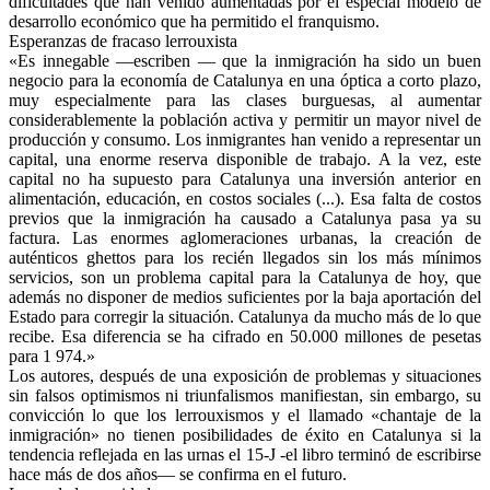
dificultades que han venido aumentadas por el especial modelo de
desarrollo económico que ha permitido el franquismo.
Esperanzas de fracaso lerrouxista
«Es innegable —escriben — que la inmigración ha sido un buen
negocio para la economía de Catalunya en una óptica a corto plazo,
muy especialmente para las clases burguesas, al aumentar
considerablemente la población activa y permitir un mayor nivel de
producción y consumo. Los inmigrantes han venido a representar un
capital, una enorme reserva disponible de trabajo. A la vez, este
capital no ha supuesto para Catalunya una inversión anterior en
alimentación, educación, en costos sociales (...). Esa falta de costos
previos que la inmigración ha causado a Catalunya pasa ya su
factura. Las enormes aglomeraciones urbanas, la creación de
auténticos ghettos para los recién llegados sin los más mínimos
servicios, son un problema capital para la Catalunya de hoy, que
además no disponer de medios suficientes por la baja aportación del
Estado para corregir la situación. Catalunya da mucho más de lo que
recibe. Esa diferencia se ha cifrado en 50.000 millones de pesetas
para 1 974.»
Los autores, después de una exposición de problemas y situaciones
sin falsos optimismos ni triunfalismos manifiestan, sin embargo, su
convicción lo que los lerrouxismos y el llamado «chantaje de la
inmigración» no tienen posibilidades de éxito en Catalunya si la
tendencia reflejada en las urnas el 15-J -el libro terminó de escribirse
hace más de dos años— se confirma en el futuro.