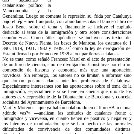
catalanismo político, la
Mancomunitat y la
Generalitat. Luego se comenta la represión su¬frida por Catalunya
bajo el régi¬men franquista, con abundantes citas al famoso libro de
Josep Benet sobre el tema y finalmente se incluye el capítulo
dedicado al tema de la inmigración y otro sobre consideraciones
económi¬cas. Como útiles apéndices se incluyen los textos del
Decreto de Nueva Planta, las bases de Manresa, los estatutos de 1
890, 1919, 1931, 1932 y 1939, así como la ley de derogación del
Estatut firmada por Franco en 1938 al ocupar tierras catalanas.
No se trata, como señaló Francesc Martí en el acto de presentación,
de un libro de ciencia, sino de divulgación. Constituye por ello un
compendio de historia y economía más que una aportación
novedosa. Sin embargo, los autores no se limitan a informar sino
que toman posturas claras ante los problemas de Catalunya.
Especialmente interesantes son las aportaciones sobre el tema de la
inmigración, especialmente si se tiene en cuenta que uno de los
autores es vicepresidente de la Diputación de Barcelona y concejal
socialista del Ayuntamiento de Barcelona.
Martí y Moreno —que ya habían colaborado en el libro «Barcelona,
¿dónde vas?» —analizan las actitudes de catalanes frente a
inmigrados y viceversa, en cuanto tienen de positivo y negativo y
los intentos de manipulación que se han hecho de las normales
dificultades de convivencia de dos comunidades distintas,