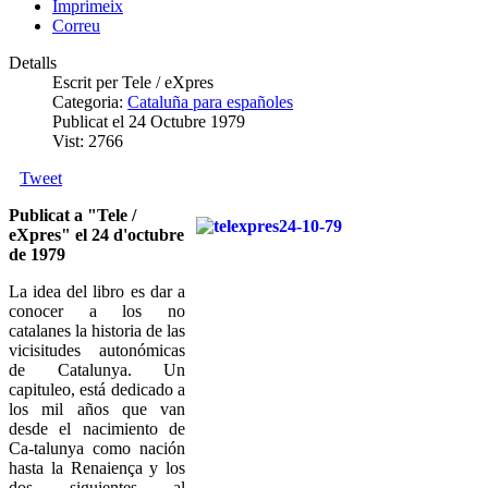
Imprimeix
Correu
Detalls
Escrit per Tele / eXpres
Categoria:
Cataluña para españoles
Publicat el 24 Octubre 1979
Vist: 2766
Tweet
Publicat a "Tele /
eXpres" el 24 d'octubre
de 1979
La idea del libro es dar a
conocer a los no
catalanes la historia de las
vicisitudes autonómicas
de Catalunya. Un
capituleo, está dedicado a
los mil años que van
desde el nacimiento de
Ca-talunya como nación
hasta la Renaiença y los
dos siguientes al