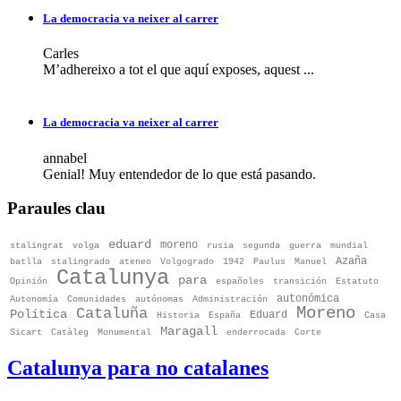
La democracia va neixer al carrer
Carles
M’adhereixo a tot el que aquí exposes, aquest ...
La democracia va neixer al carrer
annabel
Genial! Muy entendedor de lo que está pasando.
Paraules clau
eduard
moreno
stalingrat
volga
rusia
segunda
guerra
mundial
Azaña
batlla
stalingrado
ateneo
Volgogrado
1942
Paulus
Manuel
Catalunya
para
Opinión
españoles
transición
Estatuto
autonómica
Autonomía
Comunidades
autónomas
Administración
Moreno
Cataluña
Política
Eduard
Historia
España
Casa
Maragall
Sicart
Catàleg
Monumental
enderrocada
Corte
Catalunya para no catalanes