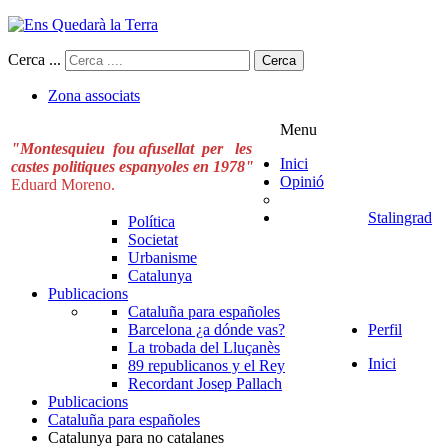
Cerca ...
Cerca
Zona associats
Menu
"Montesquieu fou afusellat per les
Inici
castes politiques espanyoles en 1978"
Opinió
Eduard Moreno.
Stalingrad
Política
Societat
Urbanisme
Catalunya
Publicacions
Cataluña para españoles
Barcelona ¿a dónde vas?
Perfil
La trobada del Lluçanès
Inici
89 republicanos y el Rey
Recordant Josep Pallach
Publicacions
Cataluña para españoles
Catalunya para no catalanes